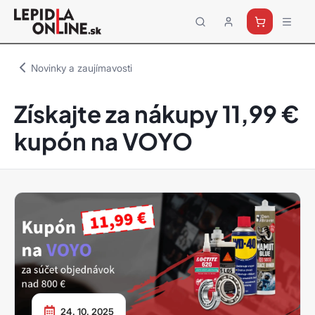
Priemyselné
lepidlá
a
Novinky a zaujímavosti
tmely
Loctite
Získajte za nákupy 11,99 €
kupón na VOYO
24. 10. 2025