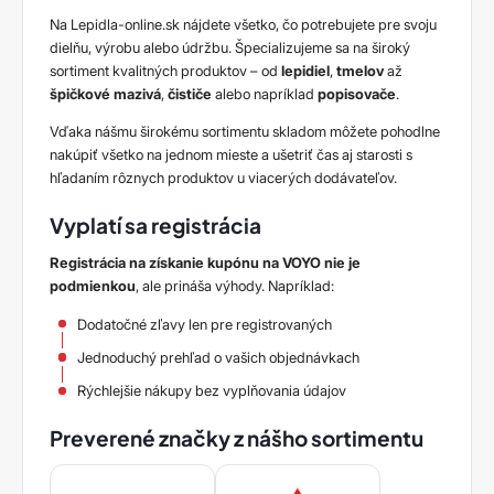
Na Lepidla-online.sk nájdete všetko, čo potrebujete pre svoju
dielňu, výrobu alebo údržbu. Špecializujeme sa na široký
sortiment kvalitných produktov – od
lepidiel
,
tmelov
až
špičkové
mazivá
,
čističe
alebo napríklad
popisovače
.
Vďaka nášmu širokému sortimentu skladom môžete pohodlne
nakúpiť všetko na jednom mieste a ušetriť čas aj starosti s
hľadaním rôznych produktov u viacerých dodávateľov.
Vyplatí sa registrácia
Registrácia na získanie kupónu na VOYO nie je
podmienkou
, ale prináša výhody. Napríklad:
Dodatočné zľavy len pre registrovaných
Jednoduchý prehľad o vašich objednávkach
Rýchlejšie nákupy bez vyplňovania údajov
Preverené značky z nášho sortimentu