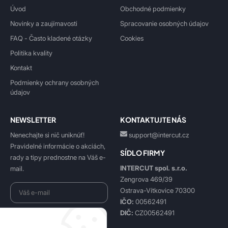
Úvod
Obchodné podmienky
Novinky a zaujímavosti
Spracovanie osobných údajov
FAQ - Často kladené otázky
Cookies
Politika kvality
Kontakt
Podmienky ochrany osobných
údajov
NEWSLETTER
KONTAKTUJTE NÁS
Nenechajte si nič uniknúť!
support@intercut.cz
Pravidelné informácie o akciách,
SÍDLO FIRMY
rady a tipy prednostne na Váš e-
INTERCUT spol. s.r.o.
mail.
Zengrova 469/39
Ostrava-Vítkovice 70300
IČO:
00562491
DIČ:
CZ00562491
Beriem na vedomie
spracovanie osobných údajov
.