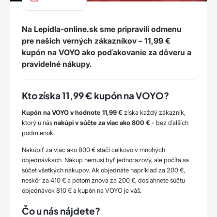
Na Lepidla-online.sk sme pripravili odmenu
pre našich verných zákazníkov – 11,99 €
kupón na VOYO ako poďakovanie za dôveru a
pravidelné nákupy.
Kto získa 11,99 € kupón na VOYO?
Kupón na VOYO v hodnote 11,99 €
získa každý zákazník,
ktorý u nás
nakúpi v súčte za viac ako 800 €
- bez ďalších
podmienok.
Nakúpiť za viac ako 800 € stačí celkovo v mnohých
objednávkach. Nákup nemusí byť jednorazový, ale počíta sa
súčet všetkých nákupov. Ak objednáte napríklad za 200 €,
neskôr za 410 € a potom znova za 200 €, dosiahnete súčtu
objednávok 810 € a kupón na VOYO je váš.
Čo u nás nájdete?