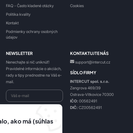
FAQ - Často kladené otázky
Cookies
Politika kvality
Kontakt
Podmienky ochrany osobných
údajov
NEWSLETTER
KONTAKTUJTE NÁS
Nenechajte si nič uniknúť!
support@intercut.cz
Pravidelné informácie o akciách,
SÍDLO FIRMY
rady a tipy prednostne na Váš e-
INTERCUT spol. s.r.o.
mail.
Zengrova 469/39
Ostrava-Vítkovice 70300
IČO:
00562491
DIČ:
CZ00562491
Beriem na vedomie
spracovanie osobných údajov
.
lo, ako má (súhlas
Prihlásiť sa k odberu