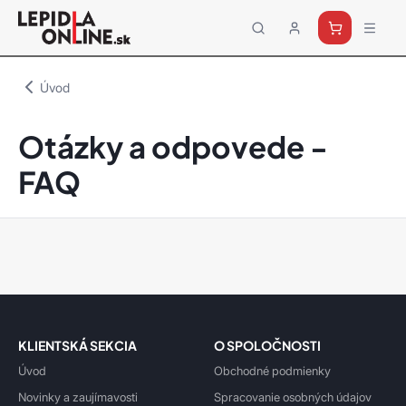
Priemyselné
lepidlá
a
Úvod
tmely
Loctite
Otázky a odpovede -
FAQ
KLIENTSKÁ SEKCIA
O SPOLOČNOSTI
Úvod
Obchodné podmienky
Novinky a zaujímavosti
Spracovanie osobných údajov