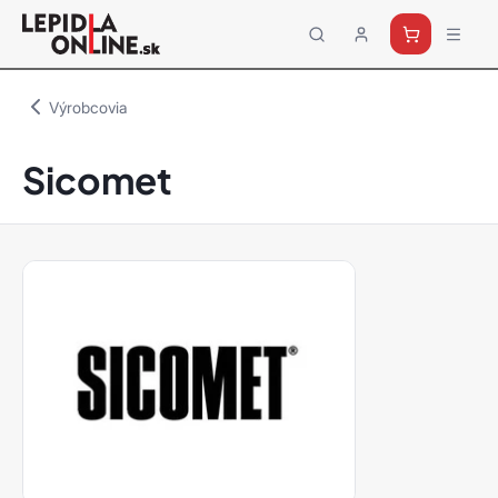
Priemyselné
lepidlá
a
Výrobcovia
tmely
Loctite
Sicomet