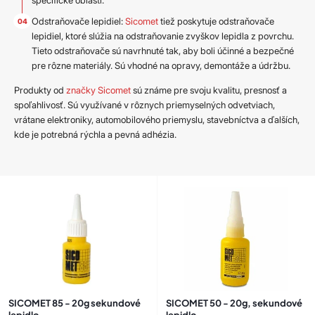
Odstraňovače lepidiel:
Sicomet
tiež poskytuje odstraňovače
lepidiel, ktoré slúžia na odstraňovanie zvyškov lepidla z povrchu.
Tieto odstraňovače sú navrhnuté tak, aby boli účinné a bezpečné
pre rôzne materiály. Sú vhodné na opravy, demontáže a údržbu.
Produkty od
značky Sicomet
sú známe pre svoju kvalitu, presnosť a
spoľahlivosť. Sú využívané v rôznych priemyselných odvetviach,
vrátane elektroniky, automobilového priemyslu, stavebníctva a ďalších,
kde je potrebná rýchla a pevná adhézia.
SICOMET 85 - 20g sekundové
SICOMET 50 - 20g, sekundové
lepidlo
lepidlo