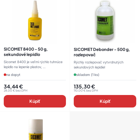
SICOMET 8400 - 50 g,
SICOMET Debonder - 500 g,
sekundové lepidlo
rozlepovač
Sicomet 8400 je veľmi rýchlo tuhnúce
Rýchly rozlepovač vytvrdnutých
lepidlo na lepenie plastov, ...
sekundových lepidiel
na dopyt
skladom (1 ks)
34,44
€
135,30
€
28,00
€
bez DPH
110,00
€
bez DPH
Kúpiť
Kúpiť