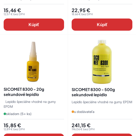
15,46
€
22,95
€
12,57
€
bez DPH
18,66
€
bez DPH
Kúpiť
Kúpiť
SICOMET 8300 - 20g
SICOMET 8300 - 500g
sekundové lepidlo
sekundové lepidlo
Lepidlo špeciálne vhodné na gumy
Lepidlo špeciálne vhodné na gumy EPDM
EPDM
u dodávateľa
skladom (5+ ks)
15,85
€
241,15
€
12,89
€
bez DPH
196,06
€
bez DPH