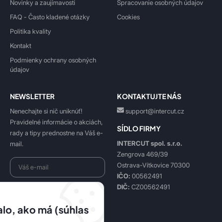
Novinky a zaujímavosti
Spracovanie osobných údajov
FAQ - Často kladené otázky
Cookies
Politika kvality
Kontakt
Podmienky ochrany osobných
údajov
NEWSLETTER
KONTAKTUJTE NÁS
Nenechajte si nič uniknúť!
support@intercut.cz
Pravidelné informácie o akciách,
SÍDLO FIRMY
rady a tipy prednostne na Váš e-
INTERCUT spol. s.r.o.
mail.
Zengrova 469/39
Ostrava-Vítkovice 70300
IČO:
00562491
DIČ:
CZ00562491
Beriem na vedomie
spracovanie osobných údajov
.
lo, ako má (súhlas
Prihlásiť sa k odberu