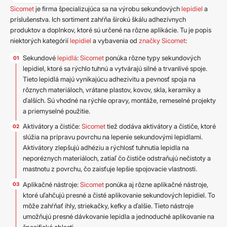
Sicomet
je firma špecializujúca sa na výrobu sekundových
lepidiel
a
príslušenstva. Ich sortiment zahŕňa širokú škálu adhezívnych
produktov a doplnkov, ktoré sú určené na rôzne aplikácie. Tu je popis
niektorých kategórií
lepidiel
a vybavenia od
značky Sicomet
:
Sekundové
lepidlá
:
Sicomet
ponúka rôzne typy sekundových
lepidiel, ktoré sa rýchlo tuhnú a vytvárajú silné a trvanlivé spoje.
Tieto lepidlá majú vynikajúcu adhezivitu a pevnosť spoja na
rôznych materiáloch, vrátane plastov, kovov, skla, keramiky a
ďalších. Sú vhodné na rýchle opravy, montáže, remeselné projekty
a priemyselné použitie.
Aktivátory a čističe:
Sicomet
tiež dodáva aktivátory a čističe, ktoré
slúžia na prípravu povrchu na lepenie sekundovými lepidlami.
Aktivátory zlepšujú adhéziu a rýchlosť tuhnutia lepidla na
neporéznych materiáloch, zatiaľ čo čističe odstraňujú nečistoty a
mastnotu z povrchu, čo zaisťuje lepšie spojovacie vlastnosti.
Aplikačné nástroje:
Sicomet
ponúka aj rôzne aplikačné nástroje,
ktoré uľahčujú presné a čisté aplikovanie sekundových lepidiel. To
môže zahŕňať ihly, striekačky, kefky a ďalšie. Tieto nástroje
umožňujú presné dávkovanie lepidla a jednoduché aplikovanie na
špecifické oblasti.