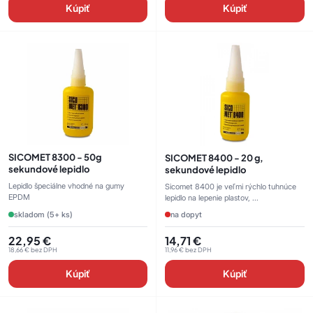
Kúpiť
Kúpiť
SICOMET 8300 - 50g
SICOMET 8400 - 20 g,
sekundové lepidlo
sekundové lepidlo
Lepidlo špeciálne vhodné na gumy
Sicomet 8400 je veľmi rýchlo tuhnúce
EPDM
lepidlo na lepenie plastov, ...
skladom (5+ ks)
na dopyt
22,95
€
14,71
€
18,66
€
bez DPH
11,96
€
bez DPH
Kúpiť
Kúpiť