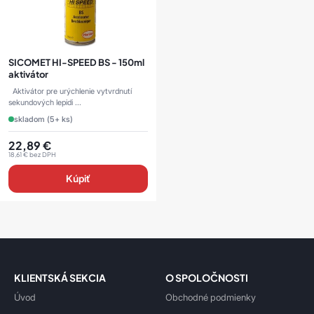
SICOMET HI-SPEED BS - 150ml
aktivátor
Aktivátor pre urýchlenie vytvrdnutí
sekundových lepidi ...
skladom (5+ ks)
22,89
€
18,61
€
bez DPH
Kúpiť
KLIENTSKÁ SEKCIA
O SPOLOČNOSTI
Úvod
Obchodné podmienky