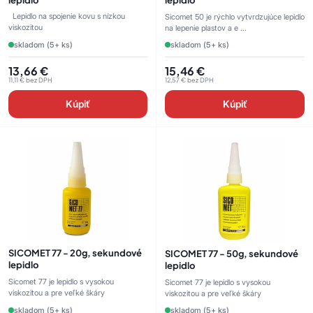
Lepidlo na spojenie kovu s nízkou
Sicomet 50 je rýchlo vytvrdzujúce lepidlo
viskozitou
na lepenie plastov a e ...
skladom (5+ ks)
skladom (5+ ks)
13,66
€
15,46
€
11,11
€
bez DPH
12,57
€
bez DPH
Kúpiť
Kúpiť
SICOMET 77 - 20g, sekundové
SICOMET 77 - 50g, sekundové
lepidlo
lepidlo
Sicomet 77 je lepidlo s vysokou
Sicomet 77 je lepidlo s vysokou
viskozitou a pre veľké škáry
viskozitou a pre veľké škáry
skladom (5+ ks)
skladom (5+ ks)