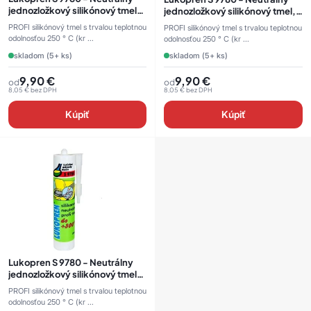
jednozložkový silikónový tmel,
jednozložkový silikónový tmel,
310 ml
310 ml
PROFI silikónový tmel s trvalou teplotnou
PROFI silikónový tmel s trvalou teplotnou
odolnosťou 250 ° C (kr ...
odolnosťou 250 ° C (kr ...
skladom (5+ ks)
skladom (5+ ks)
9,90
€
9,90
€
od
od
8,05
€
bez DPH
8,05
€
bez DPH
Kúpiť
Kúpiť
Lukopren S 9780 - Neutrálny
jednozložkový silikónový tmel,
310 ml
PROFI silikónový tmel s trvalou teplotnou
odolnosťou 250 ° C (kr ...