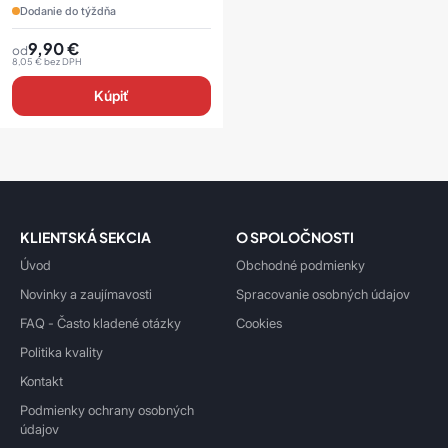
Dodanie do týždňa
9,90
€
od
8,05
€
bez DPH
Kúpiť
KLIENTSKÁ SEKCIA
O SPOLOČNOSTI
Úvod
Obchodné podmienky
Novinky a zaujímavosti
Spracovanie osobných údajov
FAQ - Často kladené otázky
Cookies
Politika kvality
Kontakt
Podmienky ochrany osobných
údajov